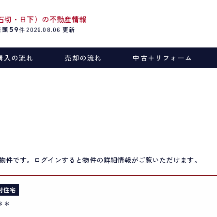
石切・日下）の不動産情報
店頭
59
2026.08.06
更新
件
購入の流れ
売却の流れ
中古＋リフォーム
物件です。ログインすると物件の詳細情報がご覧いただけます。
付住宅
＊＊