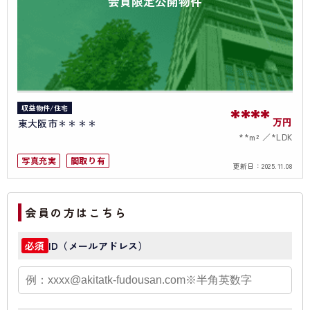
会員限定公開物件
収益物件/住宅
****
万円
東大阪市＊＊＊＊
**m²
*LDK
写真充実
間取り有
更新日：
2025.11.08
会員の方はこちら
ID（メールアドレス）
必須