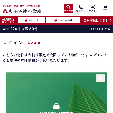
東大阪市（石切・日下）の不動産情報
MENU
物件検索
電話する
ログイン
会員限定
会員登録はこちら
お気に入り
マッチング物件
コンテンツ
WEB
226
件
店頭
60
件
2026.08.08
更新
ログイン
Login
こちらの物件は会員様限定で公開している物件です。ログインす
ると物件の詳細情報がご覧いただけます。