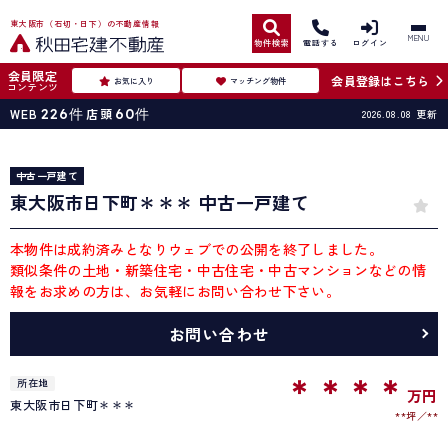
東大阪市（石切・日下）の不動産情報
MENU
物件検索
電話する
ログイン
会員限定
会員登録はこちら
お気に入り
マッチング物件
コンテンツ
WEB
226
件
店頭
60
件
2026.08.08
更新
中古一戸建て
東大阪市日下町＊＊＊ 中古一戸建て
本物件は成約済みとなりウェブでの公開を終了しました。
類似条件の土地・新築住宅・中古住宅・中古マンションなどの情
報をお求めの方は、お気軽にお問い合わせ下さい。
お問い合わせ
＊＊＊＊
所在地
万円
東大阪市日下町＊＊＊
**坪
**