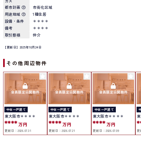
ガス
都市計画
市街化区域
用途地域
1種住居
設備・条件
＊＊＊＊
備考
＊＊＊＊
取引態様
仲介
【更新日】2025年10月24日
その他周辺物件
会員限定公開物件
会員限定公開物件
会員限定公開物件
中古一戸建て
中古一戸建て
中古一戸建て
東大阪市＊＊＊＊
東大阪市＊＊＊＊
東大阪市＊＊＊＊
東
****
****
****
*
万円
万円
万円
更新日：
2026.07.31
更新日：
2026.07.21
更新日：
2026.07.09
更