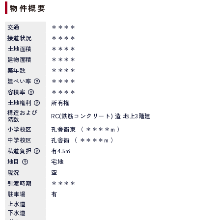
物件概要
交通
＊＊＊＊
接道状況
＊＊＊＊
土地面積
＊＊＊＊
建物面積
＊＊＊＊
築年数
＊＊＊＊
建ぺい率
＊＊＊＊
容積率
＊＊＊＊
土地権利
所有権
構造および
RC(鉄筋コンクリート) 造 地上3階建
階数
小学校区
孔舎衙東 （ ＊＊＊＊m ）
中学校区
孔舎衙 （ ＊＊＊＊m ）
私道負担
有4.5㎡
地目
宅地
現況
空
引渡時期
＊＊＊＊
駐車場
有
上水道
下水道