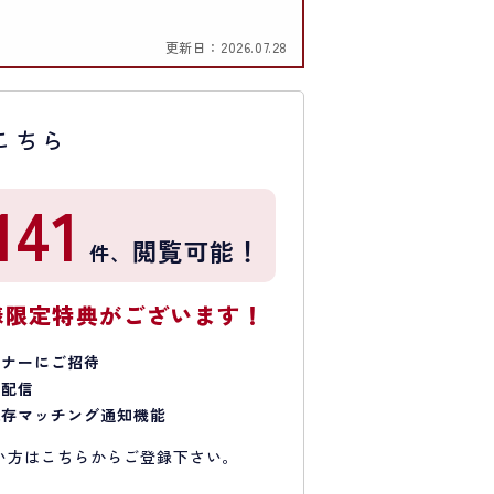
更新日：
2026.07.28
こちら
141
閲覧可能！
件、
様限定特典がございます！
ミナーにご招待
で配信
保存マッチング通知機能
い方はこちらからご登録下さい。