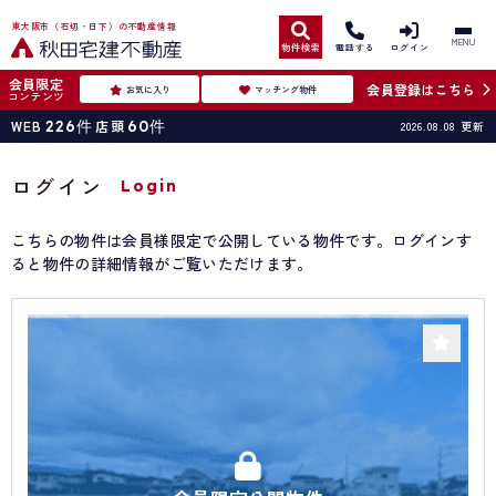
東大阪市（石切・日下）の不動産情報
MENU
物件検索
電話する
ログイン
会員限定
会員登録はこちら
お気に入り
マッチング物件
コンテンツ
WEB
226
件
店頭
60
件
2026.08.08
更新
ログイン
Login
こちらの物件は会員様限定で公開している物件です。ログインす
ると物件の詳細情報がご覧いただけます。