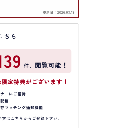
更新日：
2026.03.13
こちら
139
閲覧可能！
件、
様限定特典がございます！
ミナーにご招待
で配信
保存マッチング通知機能
い方はこちらからご登録下さい。