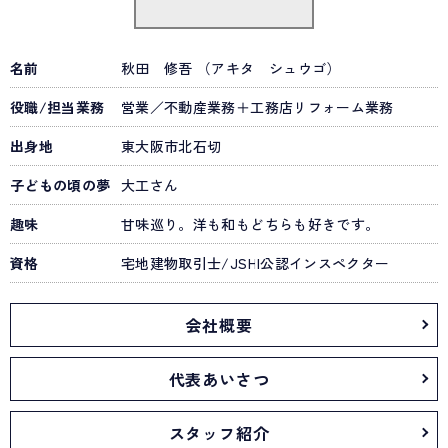
名前
秋田 修吾 （アキタ シュウゴ）
役職/担当業務
営業／不動産業務＋工務店リフォーム業務
出身地
東大阪市北石切
子どもの頃の夢
大工さん
趣味
甘味巡り。洋も和もどちらも好きです。
資格
宅地建物取引士/JSHI公認インスペクター
会社概要
代表あいさつ
スタッフ紹介