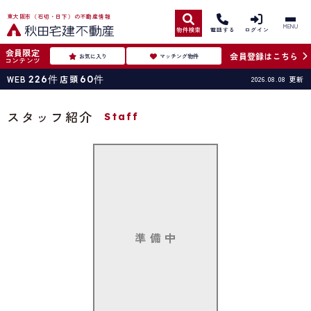
東大阪市（石切・日下）の不動産情報
MENU
物件検索
電話する
ログイン
会員限定
会員登録はこちら
お気に入り
マッチング物件
コンテンツ
WEB
226
件
店頭
60
件
2026.08.08
更新
スタッフ紹介
Staff
準 備 中